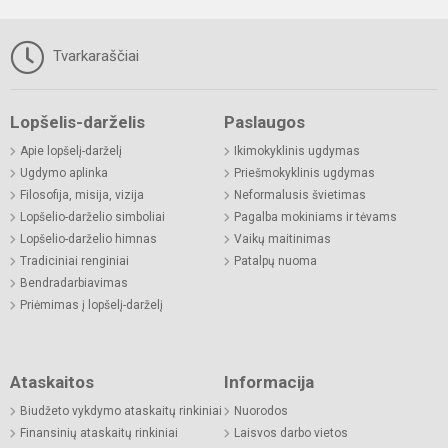
Tvarkaraščiai
Lopšelis-darželis
Paslaugos
Apie lopšelį-darželį
Ikimokyklinis ugdymas
Ugdymo aplinka
Priešmokyklinis ugdymas
Filosofija, misija, vizija
Neformalusis švietimas
Lopšelio-darželio simboliai
Pagalba mokiniams ir tėvams
Lopšelio-darželio himnas
Vaikų maitinimas
Tradiciniai renginiai
Patalpų nuoma
Bendradarbiavimas
Priėmimas į lopšelį-darželį
Ataskaitos
Informacija
Biudžeto vykdymo ataskaitų rinkiniai
Nuorodos
Finansinių ataskaitų rinkiniai
Laisvos darbo vietos