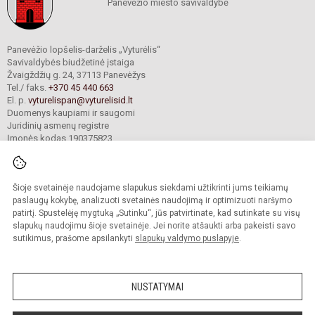
Panevėžio miesto savivaldybė
Panevėžio lopšelis-darželis „Vyturėlis“
Savivaldybės biudžetinė įstaiga
Žvaigždžių g. 24, 37113 Panevėžys
Tel./ faks.
+370 45 440 663
El. p.
vyturelispan@vyturelisid.lt
Duomenys kaupiami ir saugomi
Juridinių asmenų registre
Įmonės kodas 190375823
Šioje svetainėje naudojame slapukus siekdami užtikrinti jums teikiamų
© 2025. Panevėžio lopšelis-darželis „Vyturėlis“. Visos teisės saugomos.
Kopijuoti turinį be raštiško įstaigos administracijos sutikimo griežtai draudžiama.
paslaugų kokybę, analizuoti svetainės naudojimą ir optimizuoti naršymo
patirtį. Spustelėję mygtuką „Sutinku“, jūs patvirtinate, kad sutinkate su visų
Prieinamumo paraiška
Slapukų valdymas
slapukų naudojimu šioje svetainėje. Jei norite atšaukti arba pakeisti savo
sutikimus, prašome apsilankyti
slapukų valdymo puslapyje
.
Sumanus būdas atnaujinti
mokyklos interneto
svetainę
NUSTATYMAI