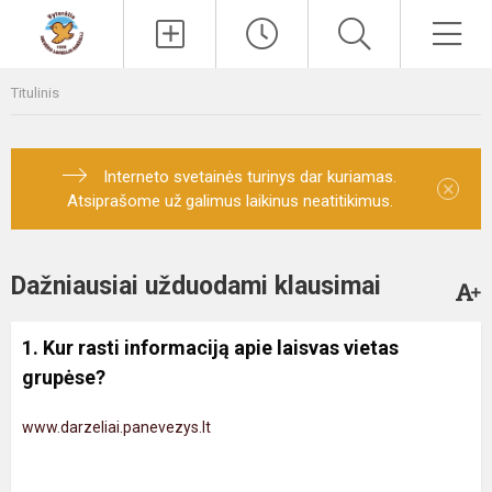
Paieška
Men
Titulinis
Interneto svetainės turinys dar kuriamas.
×
Atsiprašome už galimus laikinus neatitikimus.
Dažniausiai užduodami klausimai
1. Kur rasti informaciją apie laisvas vietas
grupėse?
www.darzeliai.panevezys.lt