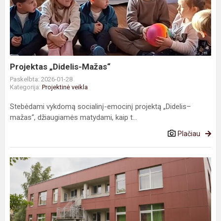
Mažas“
Projektas „Didelis-Mažas“
Paskelbta: 2026-01-28
Kategorija:
Projektinė veikla
Stebėdami vykdomą socialinį-emocinį projektą „Didelis–
mažas“, džiaugiamės matydami, kaip t...
Plačiau
Panevėžio
miesto
savivaldybės
administracija
įgyvendina