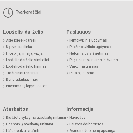
Tvarkaraščiai
Lopšelis-darželis
Paslaugos
Apie lopšelį-darželį
Ikimokyklinis ugdymas
Ugdymo aplinka
Priešmokyklinis ugdymas
Filosofija, misija, vizija
Neformalusis švietimas
Lopšelio-darželio simboliai
Pagalba mokiniams ir tėvams
Lopšelio-darželio himnas
Vaikų maitinimas
Tradiciniai renginiai
Patalpų nuoma
Bendradarbiavimas
Priėmimas į lopšelį-darželį
Ataskaitos
Informacija
Biudžeto vykdymo ataskaitų rinkiniai
Nuorodos
Finansinių ataskaitų rinkiniai
Laisvos darbo vietos
Lėšos veiklai viešinti
Asmens duomenų apsauga