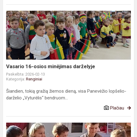
Vasario
16-
osios
minėjimas
darželyje
Vasario 16-osios minėjimas darželyje
Paskelbta: 2026-02-13
Kategorija:
Renginiai
Šiandien, tokią gražią žiemos dieną, visa Panevėžio lopšelio-
darželio „Vyturėlis“ bendruom...
Plačiau
Projektas
„Didelis-