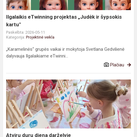
šypsokis
kartu"
Ilgalaikis eTwinning projektas „Judėk ir šypsokis
kartu"
Paskelbta: 2026-05-11
Kategorija:
Projektinė veikla
„Karamelinės“ grupės vaikai ir mokytoja Svetlana Gedvilienė
dalyvauja Ilgalaikiame eTwinni...
Plačiau
Atvirų
durų
diena
darželyje
Atvirų durų diena darželyje