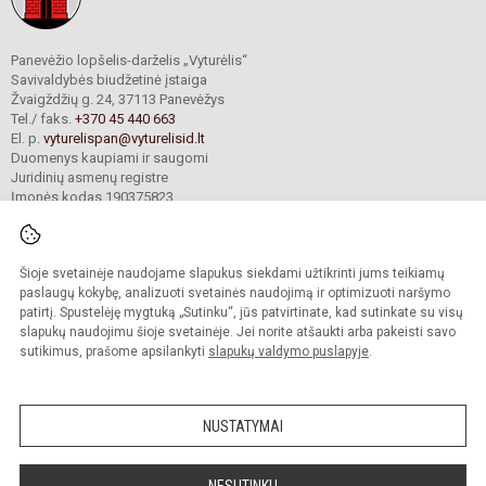
Panevėžio lopšelis-darželis „Vyturėlis“
Savivaldybės biudžetinė įstaiga
Žvaigždžių g. 24, 37113 Panevėžys
Tel./ faks.
+370 45 440 663
El. p.
vyturelispan@vyturelisid.lt
Duomenys kaupiami ir saugomi
Juridinių asmenų registre
Įmonės kodas 190375823
Šioje svetainėje naudojame slapukus siekdami užtikrinti jums teikiamų
© 2025. Panevėžio lopšelis-darželis „Vyturėlis“. Visos teisės saugomos.
Kopijuoti turinį be raštiško įstaigos administracijos sutikimo griežtai draudžiama.
paslaugų kokybę, analizuoti svetainės naudojimą ir optimizuoti naršymo
patirtį. Spustelėję mygtuką „Sutinku“, jūs patvirtinate, kad sutinkate su visų
Prieinamumo paraiška
Slapukų valdymas
slapukų naudojimu šioje svetainėje. Jei norite atšaukti arba pakeisti savo
sutikimus, prašome apsilankyti
slapukų valdymo puslapyje
.
Sumanus būdas atnaujinti
mokyklos interneto
svetainę
NUSTATYMAI
NESUTINKU