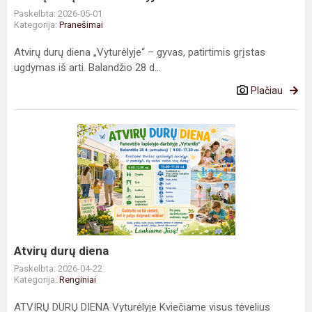
Paskelbta: 2026-05-01
Kategorija:
Pranešimai
Atvirų durų diena „Vyturėlyje“ – gyvas, patirtimis grįstas
ugdymas iš arti. Balandžio 28 d...
Plačiau
Atvirų
durų
diena
Atvirų durų diena
Paskelbta: 2026-04-22
Kategorija:
Renginiai
ATVIRŲ DURŲ DIENA Vyturėlyje Kviečiame visus tėvelius