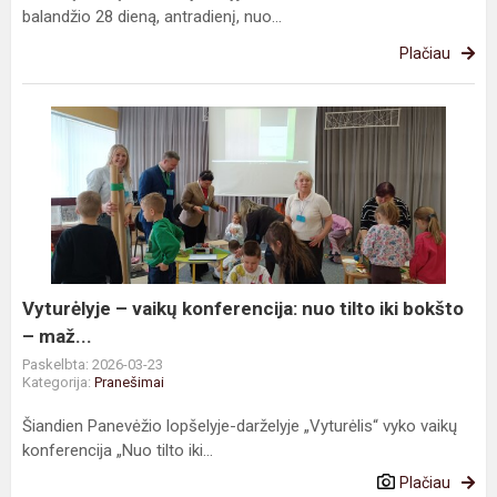
balandžio 28 dieną, antradienį, nuo...
Plačiau
Vyturėlyje
–
vaikų
konferencija:
nuo
tilto
iki
bokšto
Vyturėlyje – vaikų konferencija: nuo tilto iki bokšto
–
– maž...
maž...
Paskelbta: 2026-03-23
Kategorija:
Pranešimai
Šiandien Panevėžio lopšelyje-darželyje „Vyturėlis“ vyko vaikų
konferencija „Nuo tilto iki...
Plačiau