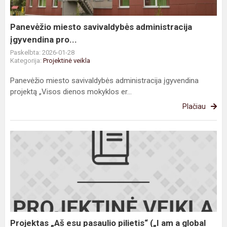
pro...
Panevėžio miesto savivaldybės administracija
įgyvendina pro...
Paskelbta: 2026-01-28
Kategorija:
Projektinė veikla
Panevėžio miesto savivaldybės administracija įgyvendina
projektą „Visos dienos mokyklos er...
Plačiau
Projektas
„Aš
esu
pasaulio
pilietis“
(„I
am
a
Projektas „Aš esu pasaulio pilietis“ („I am a global