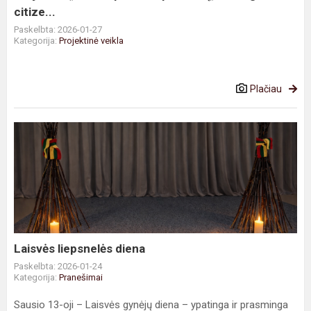
global
citize...
citize...
Paskelbta: 2026-01-27
Kategorija:
Projektinė veikla
Plačiau
Laisvės
liepsnelės
diena
Laisvės liepsnelės diena
Paskelbta: 2026-01-24
Kategorija:
Pranešimai
Sausio 13-oji – Laisvės gynėjų diena – ypatinga ir prasminga