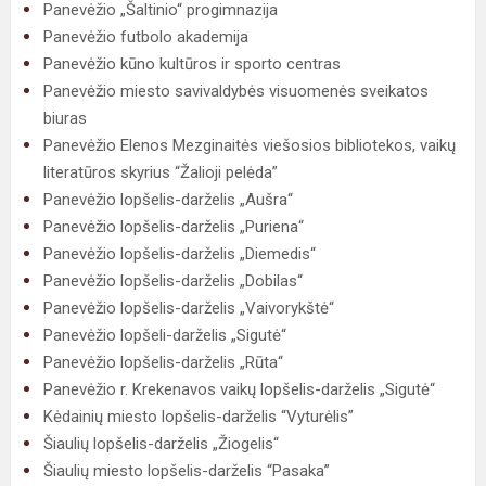
Panevėžio „Šaltinio“ progimnazija
Panevėžio futbolo akademija
Panevėžio kūno kultūros ir sporto centras
Panevėžio miesto savivaldybės visuomenės sveikatos
biuras
Panevėžio Elenos Mezginaitės viešosios bibliotekos, vaikų
literatūros skyrius “Žalioji pelėda”
Panevėžio lopšelis-darželis „Aušra“
Panevėžio lopšelis-darželis „Puriena“
Panevėžio lopšelis-darželis „Diemedis“
Panevėžio lopšelis-darželis „Dobilas“
Panevėžio lopšelis-darželis „Vaivorykštė“
Panevėžio lopšeli-darželis „Sigutė“
Panevėžio lopšelis-darželis „Rūta“
Panevėžio r. Krekenavos vaikų lopšelis-darželis „Sigutė“
Kėdainių miesto lopšelis-darželis “Vyturėlis”
Šiaulių lopšelis-darželis „Žiogelis“
Šiaulių miesto lopšelis-darželis “Pasaka”