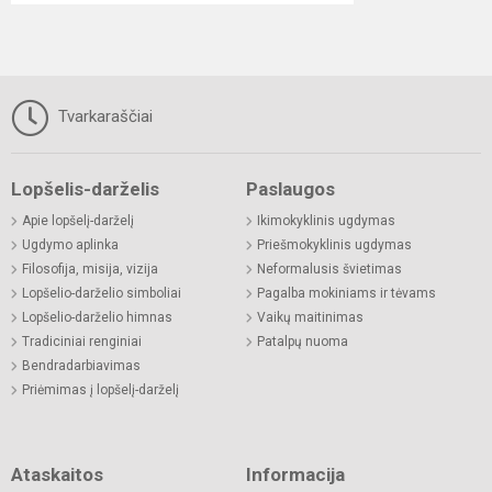
Tvarkaraščiai
Lopšelis-darželis
Paslaugos
Apie lopšelį-darželį
Ikimokyklinis ugdymas
Ugdymo aplinka
Priešmokyklinis ugdymas
Filosofija, misija, vizija
Neformalusis švietimas
Lopšelio-darželio simboliai
Pagalba mokiniams ir tėvams
Lopšelio-darželio himnas
Vaikų maitinimas
Tradiciniai renginiai
Patalpų nuoma
Bendradarbiavimas
Priėmimas į lopšelį-darželį
Ataskaitos
Informacija