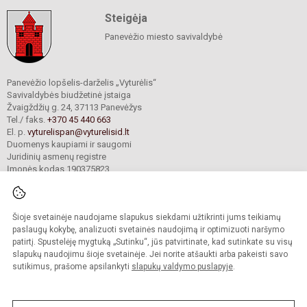
Steigėja
Panevėžio miesto savivaldybė
Panevėžio lopšelis-darželis „Vyturėlis“
Savivaldybės biudžetinė įstaiga
Žvaigždžių g. 24, 37113 Panevėžys
Tel./ faks.
+370 45 440 663
El. p.
vyturelispan@vyturelisid.lt
Duomenys kaupiami ir saugomi
Juridinių asmenų registre
Įmonės kodas 190375823
Šioje svetainėje naudojame slapukus siekdami užtikrinti jums teikiamų
© 2025. Panevėžio lopšelis-darželis „Vyturėlis“. Visos teisės saugomos.
Kopijuoti turinį be raštiško įstaigos administracijos sutikimo griežtai draudžiama.
paslaugų kokybę, analizuoti svetainės naudojimą ir optimizuoti naršymo
patirtį. Spustelėję mygtuką „Sutinku“, jūs patvirtinate, kad sutinkate su visų
Prieinamumo paraiška
Slapukų valdymas
slapukų naudojimu šioje svetainėje. Jei norite atšaukti arba pakeisti savo
sutikimus, prašome apsilankyti
slapukų valdymo puslapyje
.
Sumanus būdas atnaujinti
mokyklos interneto
svetainę