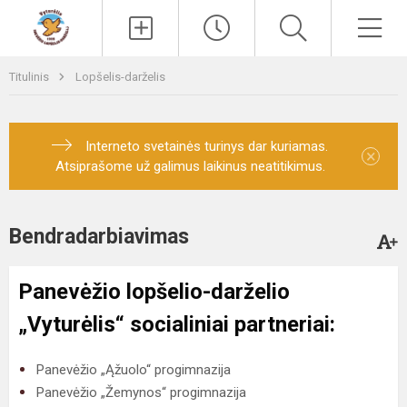
Paieška
Men
Titulinis
Lopšelis-darželis
Interneto svetainės turinys dar kuriamas.
×
Atsiprašome už galimus laikinus neatitikimus.
Bendradarbiavimas
Panevėžio lopšelio-darželio
„Vyturėlis“ socialiniai partneriai:
Panevėžio „Ąžuolo“ progimnazija
Panevėžio „Žemynos“ progimnazija