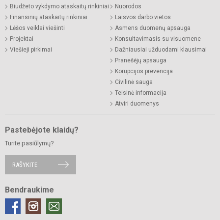
Biudžeto vykdymo ataskaitų rinkiniai
Nuorodos
Finansinių ataskaitų rinkiniai
Laisvos darbo vietos
Lėšos veiklai viešinti
Asmens duomenų apsauga
Projektai
Konsultavimasis su visuomene
Viešieji pirkimai
Dažniausiai užduodami klausimai
Pranešėjų apsauga
Korupcijos prevencija
Civilinė sauga
Teisinė informacija
Atviri duomenys
Pastebėjote klaidų?
Turite pasiūlymų?
RAŠYKITE
Bendraukime