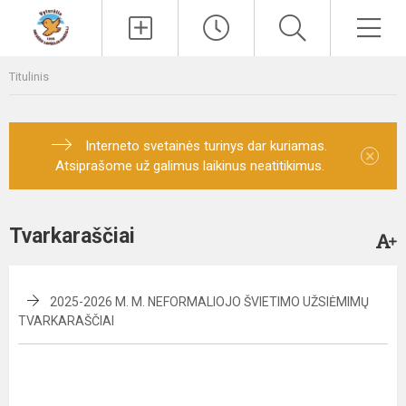
Paieška
Men
Titulinis
Interneto svetainės turinys dar kuriamas.
×
Atsiprašome už galimus laikinus neatitikimus.
Tvarkaraščiai
2025-2026 M. M. NEFORMALIOJO ŠVIETIMO UŽSIĖMIMŲ
TVARKARAŠČIAI