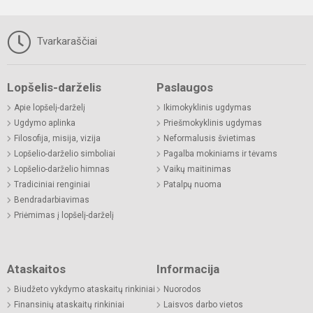
Tvarkaraščiai
Lopšelis-darželis
Paslaugos
Apie lopšelį-darželį
Ikimokyklinis ugdymas
Ugdymo aplinka
Priešmokyklinis ugdymas
Filosofija, misija, vizija
Neformalusis švietimas
Lopšelio-darželio simboliai
Pagalba mokiniams ir tėvams
Lopšelio-darželio himnas
Vaikų maitinimas
Tradiciniai renginiai
Patalpų nuoma
Bendradarbiavimas
Priėmimas į lopšelį-darželį
Ataskaitos
Informacija
Biudžeto vykdymo ataskaitų rinkiniai
Nuorodos
Finansinių ataskaitų rinkiniai
Laisvos darbo vietos