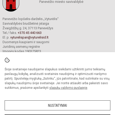
Panevėžio miesto savivaldybė
Panevėžio lopšelis-darželis „Vyturėlis“
Savivaldybės biudžetinė įstaiga
Žvaigždžių g. 24, 37113 Panevėžys
Tel./ faks.
+370 45 440 663
El. p.
vyturelispan@vyturelisid.lt
Duomenys kaupiami ir saugomi
Juridinių asmenų registre
Įmonės kodas 190375823
Šioje svetainėje naudojame slapukus siekdami užtikrinti jums teikiamų
© 2025. Panevėžio lopšelis-darželis „Vyturėlis“. Visos teisės saugomos.
Kopijuoti turinį be raštiško įstaigos administracijos sutikimo griežtai draudžiama.
paslaugų kokybę, analizuoti svetainės naudojimą ir optimizuoti naršymo
patirtį. Spustelėję mygtuką „Sutinku“, jūs patvirtinate, kad sutinkate su visų
Prieinamumo paraiška
Slapukų valdymas
slapukų naudojimu šioje svetainėje. Jei norite atšaukti arba pakeisti savo
sutikimus, prašome apsilankyti
slapukų valdymo puslapyje
.
Sumanus būdas atnaujinti
mokyklos interneto
svetainę
NUSTATYMAI