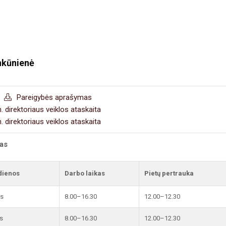
nkūnienė
Pareigybės aprašymas
 direktoriaus veiklos ataskaita
 direktoriaus veiklos ataskaita
kas
dienos
Darbo laikas
Pietų pertrauka
is
8.00–16.30
12.00–12.30
s
8.00–16.30
12.00–12.30