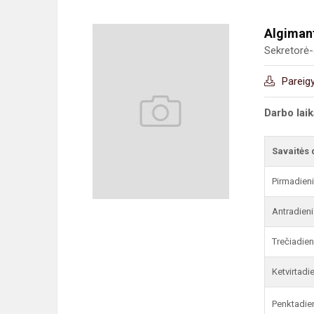
Algiman
Sekretorė-
Pareig
Darbo lai
Savaitės 
Pirmadien
Antradieni
Trečiadien
Ketvirtadi
Penktadie