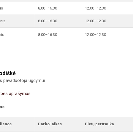
is
8.00–16.30
12.00–12.30
enis
8.00–16.30
12.00–12.30
nis
8.00–16.30
12.00–12.30
odiškė
us pavaduotoja ugdymui
ybės aprašymas
kas
dienos
Darbo laikas
Pietų pertrauka