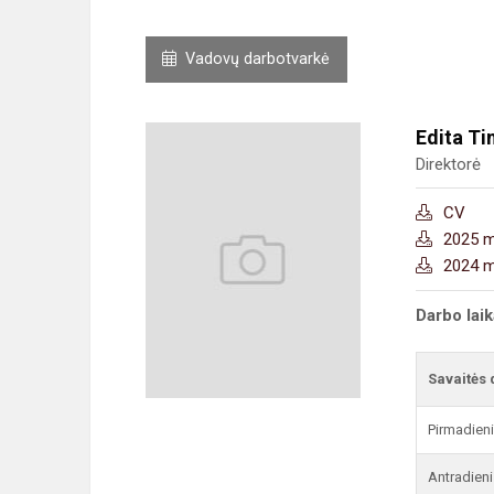
Vadovų darbotvarkė
Edita Ti
Direktorė
CV
2025 m.
2024 m.
Darbo lai
Savaitės 
Pirmadien
Antradieni