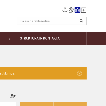
DAUGIAU
STRUKTŪRA IR KONTAKTAI
×
titikimus.