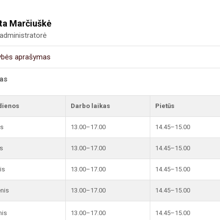
ta Marčiuškė
administratorė
ybės aprašymas
kas
dienos
Darbo laikas
Pietūs
is
13.00–17.00
14.45–15.00
s
13.00–17.00
14.45–15.00
is
13.00–17.00
14.45–15.00
enis
13.00–17.00
14.45–15.00
nis
13.00–17.00
14.45–15.00