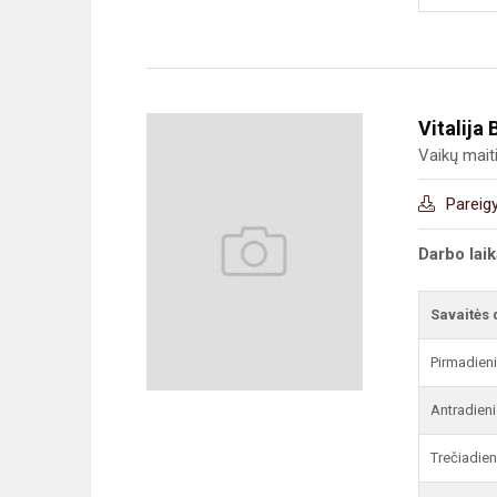
Vitalija 
Vaikų mait
Pareig
Darbo lai
Savaitės 
Pirmadien
Antradieni
Trečiadien