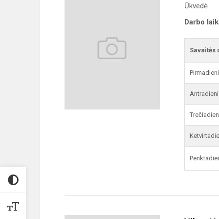
Ūkvedė
Darbo lai
Savaitės 
Pirmadien
Antradieni
Trečiadien
Ketvirtadi
Penktadie