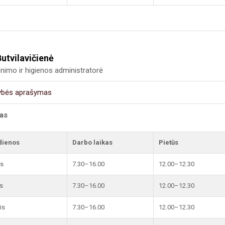
Butvilavičienė
inimo ir higienos administratorė
ybės aprašymas
kas
dienos
Darbo laikas
Pietūs
is
7.30–16.00
12.00–12.30
s
7.30–16.00
12.00–12.30
is
7.30–16.00
12.00–12.30