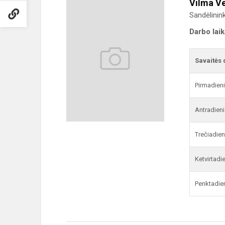
Vilma Ve
Sandėlinin
Darbo lai
Savaitės 
Pirmadien
Antradieni
Trečiadien
Ketvirtadi
Penktadie