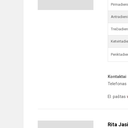
Pirmadien
Antradieni
Trečiadien
Ketvirtadi
Penktadie
Kontaktai
Telefonas 
El. paštas
Rita Jas