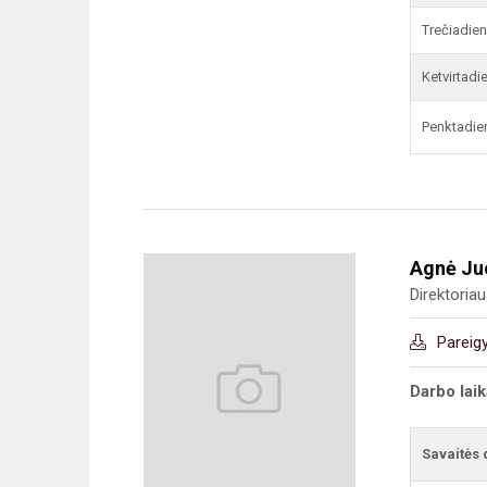
Trečiadien
Ketvirtadi
Penktadie
Agnė Ju
Direktoria
Pareig
Darbo lai
Savaitės 