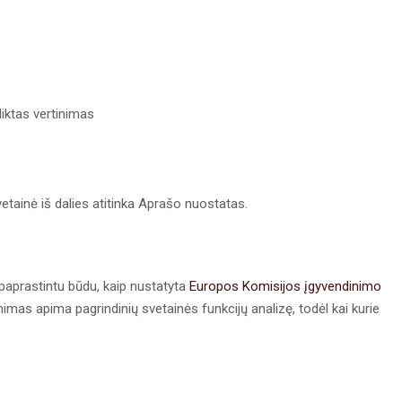
liktas vertinimas
etainė iš dalies atitinka Aprašo nuostatas.
paprastintu būdu, kaip nustatyta
Europos Komisijos įgyvendinimo
nimas apima pagrindinių svetainės funkcijų analizę, todėl kai kurie