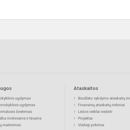
augos
Ataskaitos
okyklinis ugdymas
Biudžeto vykdymo ataskaitų rin
šmokyklinis ugdymas
Finansinių ataskaitų rinkiniai
rmalusis švietimas
Lėšos veiklai viešinti
lba mokiniams ir tėvams
Projektai
ų maitinimas
Viešieji pirkimai