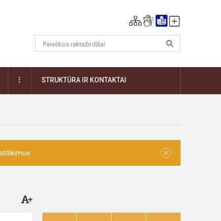
DAUGIAU
STRUKTŪRA IR KONTAKTAI
×
titikimus.