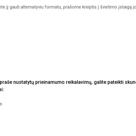
te jį gauti alternatyviu formatu, prašome kreiptis į švietimo įstaigą j
praše nustatytų prieinamumo reikalavimų, galite pateikti sku
ai
:
us