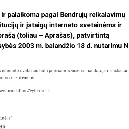
a ir palaikoma pagal
Bendrųjų reikalavimų
itucijų ir įstaigų interneto svetainėms ir
prašą
(toliau – Aprašas), patvirtintą
ybės 2003 m. balandžio 18 d. nutarimu N
aus interneto svetainės būtų prieinamos visiems naudotojams, įskaitan
amumo reikalavimus.
etainei https://vyturelisld.lt
urėlis“
.lt