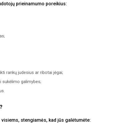
audotojų prieinamumo poreikius:
as;
i rankų judesius ar ribotai jėgai;
ai sukėlimo galimybes;
us.
e?
 visiems, stengiamės, kad jūs galėtumėte: