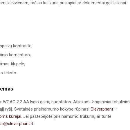
ami kiekvienam, tačiau kai kurie puslapiai ar dokumentai gali laikinai
 spalvų kontrasto;
arsinio komentaro;
imas tik pele;
us teksto.
blemas
r WCAG 2.2 AA lygio gairių nuostatos. Atliekami žingsniniai tobulinim
ąjį ryšį. Svetainės prieinamumo kokybe rūpinasi
Cleverphant –
goms kūrėjai
. Jei pastebėjote prieinamumo trūkumų ar turite
ba@cleverphant.lt
.