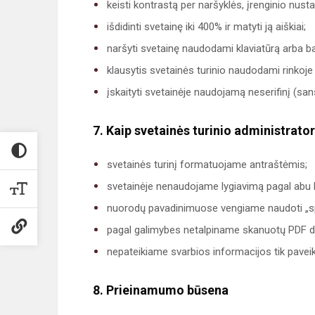
keisti kontrastą per naršyklės, įrenginio nust
išdidinti svetainę iki 400% ir matyti ją aiškiai;
naršyti svetainę naudodami klaviatūrą arba 
klausytis svetainės turinio naudodami rinkoje
įskaityti svetainėje naudojamą neserifinį (san
7. Kaip svetainės turinio administratori
svetainės turinį formatuojame antraštėmis;
svetainėje nenaudojame lygiavimą pagal abu 
nuorodų pavadinimuose vengiame naudoti „spau
pagal galimybes netalpiname skanuotų PDF 
nepateikiame svarbios informacijos tik paveik
8. Prieinamumo būsena