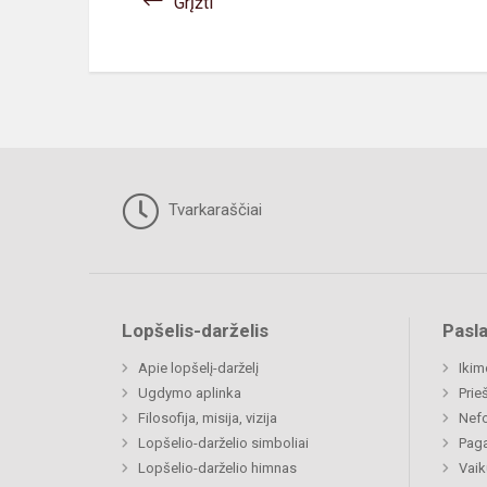
Grįžti
Tvarkaraščiai
Lopšelis-darželis
Pasl
Apie lopšelį-darželį
Ikim
Ugdymo aplinka
Prie
Filosofija, misija, vizija
Nefo
Lopšelio-darželio simboliai
Paga
Lopšelio-darželio himnas
Vaik