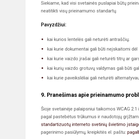
Siekiame, kad visi svetainės puslapiai būtų priein
neatitikti visų prieinamumo standartų.
Pavyzdžiui:
kai kurios lentelės gali neturėti antraščių;
kai kurie dokumentai gali būti neįskaitomi dėl
kai kurie vaizdo įrašai gali neturėti titrų ar g
kai kurių vaizdo grotuvų valdymas gali būti gal
kai kurie paveikslėliai gali neturėti alternatyva
9. Pranešimas apie prieinamumo pro
Šioje svetainėje palaipsniui taikomos WCAG 2.1 i
pagal pastebėtus trūkumus ir naudotojų grįžtam
standartizuotų interneto svetinių švietimo įstai
pagerinimo pasiūlymų, kreipkitės el. paštu:
pagal