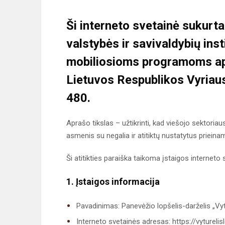
Ši interneto svetainė sukurt
valstybės ir savivaldybių inst
mobiliosioms programoms a
Lietuvos Respublikos Vyriaus
480.
Aprašo tikslas – užtikrinti, kad viešojo sektori
asmenis su negalia ir atitiktų nustatytus priein
Ši atitikties paraiška taikoma įstaigos interneto sv
1. Įstaigos informacija
Pavadinimas: Panevėžio lopšelis-darželis „Vyt
Interneto svetainės adresas: https://vyturelisld