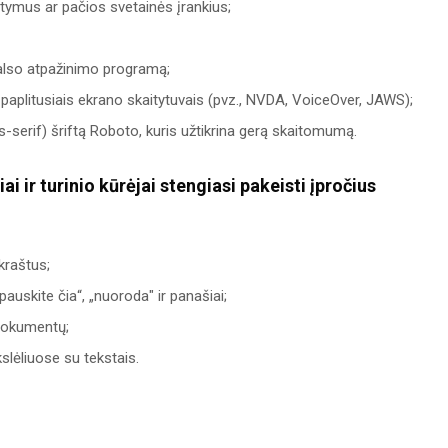
atymus ar pačios svetainės įrankius;
balso atpažinimo programą;
 paplitusiais ekrano skaitytuvais (pvz., NVDA, VoiceOver, JAWS);
s-serif) šriftą Roboto, kuris užtikrina gerą skaitomumą.
ai ir turinio kūrėjai stengiasi pakeisti įpročius
kraštus;
skite čia“, „nuoroda" ir panašiai;
dokumentų;
slėliuose su tekstais.