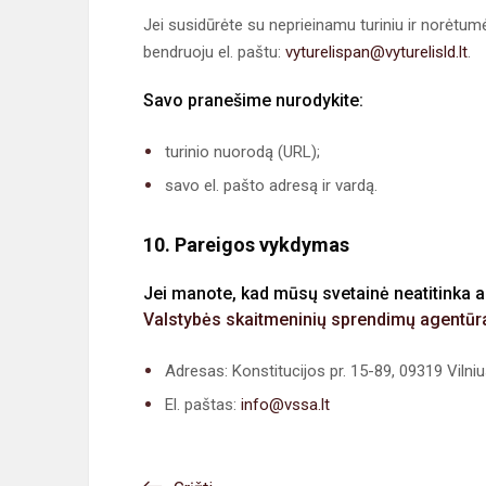
Jei susidūrėte su neprieinamu turiniu ir norėtumė
bendruoju el. paštu:
vyturelispan@vyturelisld.lt
.
Savo pranešime nurodykite:
turinio nuorodą (URL);
savo el. pašto adresą ir vardą.
10. Pareigos vykdymas
Jei manote, kad mūsų svetainė neatitinka a
Valstybės skaitmeninių sprendimų agentūr
Adresas: Konstitucijos pr. 15-89, 09319 Vilni
El. paštas:
info@vssa.lt