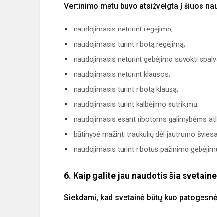
Vertinimo metu buvo atsižvelgta į šiuos n
naudojimasis neturint regėjimo;
naudojimasis turint ribotą regėjimą;
naudojimasis neturint gebėjimo suvokti spalv
naudojimasis neturint klausos;
naudojimasis turint ribotą klausą;
naudojimasis turint kalbėjimo sutrikimų;
naudojimasis esant ribotoms galimybėms atlikt
būtinybė mažinti traukulių dėl jautrumo švies
naudojimasis turint ribotus pažinimo gebėjim
6. Kaip galite jau naudotis šia svetain
Siekdami, kad svetainė būtų kuo patogesnė