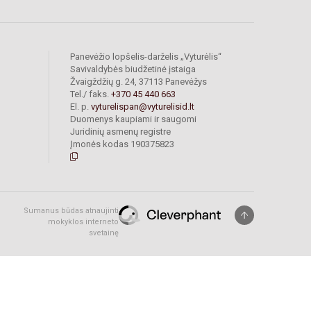
Panevėžio lopšelis-darželis „Vyturėlis“
Savivaldybės biudžetinė įstaiga
Žvaigždžių g. 24, 37113 Panevėžys
Tel./ faks.
+370 45 440 663
El. p.
vyturelispan@vyturelisid.lt
Duomenys kaupiami ir saugomi
Juridinių asmenų registre
Įmonės kodas 190375823
Sumanus būdas atnaujinti
mokyklos interneto
svetainę