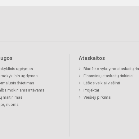
augos
Ataskaitos
okyklinis ugdymas
Biudžeto vykdymo ataskaitų rin
šmokyklinis ugdymas
Finansinių ataskaitų rinkiniai
rmalusis švietimas
Lėšos veiklai viešinti
lba mokiniams ir tėvams
Projektai
ų maitinimas
Viešieji pirkimai
alpų nuoma