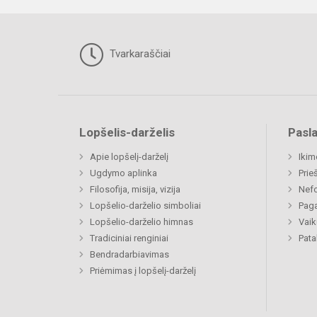
Tvarkaraščiai
Lopšelis-darželis
Pasl
Apie lopšelį-darželį
Ikim
Ugdymo aplinka
Prie
Filosofija, misija, vizija
Nefo
Lopšelio-darželio simboliai
Paga
Lopšelio-darželio himnas
Vaik
Tradiciniai renginiai
Pat
Bendradarbiavimas
Priėmimas į lopšelį-darželį