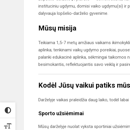
instituciniu ugdymu, domisi vaiko ugdymu(si) ir 
dalyvauja lopšelio-darželio gyvenime.
Mūsų misija
Teikiama 1,5-7 metų amžiaus vaikams ikimokyklin
aplinka; tenkinami vaikų ugdymo poreikiai, puos
palanki edukacinė aplinka, sėkmingai taikomos 
besimokantis, reflektuojantis savo veiklą ir pasir
Kodėl Jūsų vaikui patiks mūs
Darželyje vaikas praleidžia daug laiko, todėl labai 
Sporto užsiėmimai
Mūsų darželyje nuolat vyksta sportiniai užsiėmi