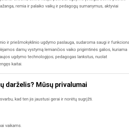
pažanga, remia ir palaiko vaikų ir pedagogų sumanymus, aktyviai
io ir priešmokyklinio ugdymo paslauga, sudaroma saugi ir funkciona
elėjamos darnų vystymą lemiančios vaiko prigimtinės galios, kuriama
naujos ugdymo technologijos; pedagogas lankstus, nuolat
engęs kaitai.
ų darželis? Mūsų privalumai
svarbu, kad ten jis jaustusi gerai ir norėtų sugrįžti.
mai vaikams.