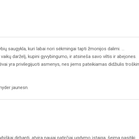
bių saugykla, kuri labai nori sėkmingai tapti žmonijos dalimi. …
 vaikų darželį, kupini gyvybingumo, ir atsineša savo viltis ir abejones.
tėvai yra privilegijuoti asmenys, nes jiems pateikiamas didžiulis trošk
nyder jaunesn.
biškai dirbanti, atvira naujai patirčiai ugdymo įstaiga; šeima pasitiki