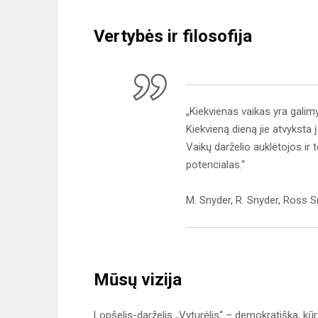
Vertybės ir filosofija
„Kiekvienas vaikas yra galimy
Kiekvieną dieną jie atvyksta į
Vaikų darželio auklėtojos ir 
potencialas.“
M. Snyder, R. Snyder, Ross S
Mūsų vizija
Lopšelis-darželis „Vyturėlis“ – demokratiška, kūry