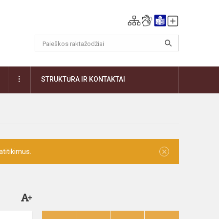
DAUGIAU
STRUKTŪRA IR KONTAKTAI
×
titikimus.