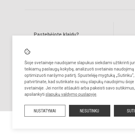
Pastebėjote klaidų?
Bend
Turite pasiūlymų?
RAŠYKITE
Šioje svetainėje naudojame slapukus siekdami užtikrinti j
teikiamų paslaugų kokybę, analizuoti svetainės naudojimą 
optimizuoti naršymo patirtį. Spustelėję mygtuką „Sutinku“,
patvirtinate, kad sutinkate su visų slapukų naudojimu šioje
svetainėje. Jei norite atšaukti arba pakeisti savo sutikimu
© 2025. Panevėžio lopšelis-darželis „Vyturėlis“. Visos teisės saugomo
apsilankyti
slapukų valdymo puslapyje
.
Kopijuoti turinį be raštiško įstaigos administracijos sutikimo griežtai
draudžiama.
NUSTATYMAI
NESUTINKU
SUT