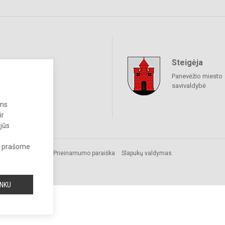
Steigėja
raukime
Panevėžio miesto
savivaldybė
ums
ir
 jūs
s, prašome
s.
Prieinamumo paraiška
Slapukų valdymas
INKU