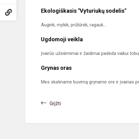
Ekologiškasis "Vyturiukų sodelis"
Augink, mylėk, prižiūrėk, ragauk...
Ugdomoji veikla
Įvairūs užsiėmimai ir žaidimai padeda vaikui tobul
Grynas oras
Mes skatiname buvimą gryname ore ir įvairias p
Grįžti