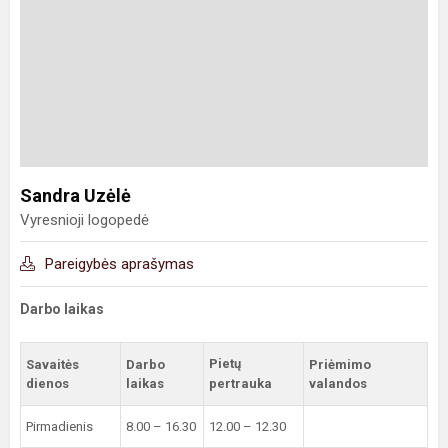
Sandra Uzėlė
Vyresnioji logopedė
Pareigybės aprašymas
Darbo laikas
Pietų
Savaitės
Darbo
Priėmimo
dienos
laikas
pertrauka
valandos
Pirmadienis
8.00 – 16.30
12.00 – 12.30