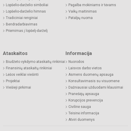
Lopšelio-darželio simboliai
Pagalba mokiniams ir tėvams
Lopšelio-darželio himnas
Vaikų maitinimas
Tradiciniai renginiai
Patalpų nuoma
Bendradarbiavimas
Priėmimas į lopšelį-darželį
Ataskaitos
Informacija
Biudžeto vykdymo ataskaitų rinkiniai
Nuorodos
Finansinių ataskaitų rinkiniai
Laisvos darbo vietos
Lėšos veiklai viešinti
Asmens duomenų apsauga
Projektai
Konsultavimasis su visuomene
Viešieji pirkimai
Dažniausiai užduodami klausimai
Pranešėjų apsauga
Korupcijos prevencija
Civilinė sauga
Teisinė informacija
Atviri duomenys