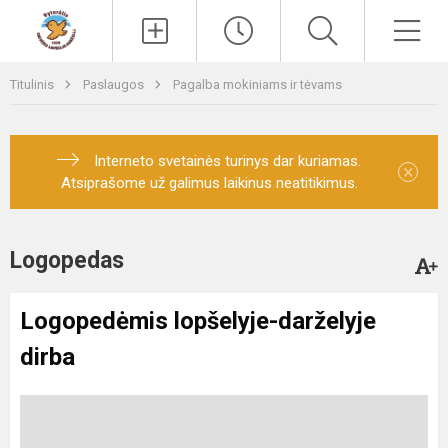
Paieška
Men
Titulinis
Paslaugos
Pagalba mokiniams ir tėvams
Interneto svetainės turinys dar kuriamas.
×
Atsiprašome už galimus laikinus neatitikimus.
Logopedas
Logopedėmis lopšelyje-darželyje
dirba