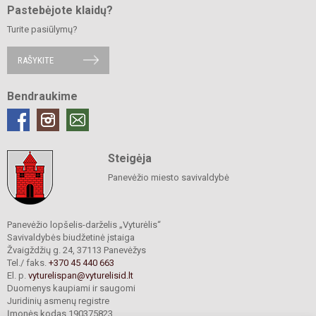
Pastebėjote klaidų?
Turite pasiūlymų?
RAŠYKITE
Bendraukime
Steigėja
Panevėžio miesto savivaldybė
Panevėžio lopšelis-darželis „Vyturėlis“
Savivaldybės biudžetinė įstaiga
Žvaigždžių g. 24, 37113 Panevėžys
Tel./ faks.
+370 45 440 663
El. p.
vyturelispan@vyturelisid.lt
Duomenys kaupiami ir saugomi
Juridinių asmenų registre
Įmonės kodas 190375823