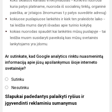
koks sklaidos kanalas efektyviausias - konkreti nuoroda
kuria patys platiname, nuoroda iš socialinių tinklų, organinė
paieška, ar įstaigos žinomumas t.y patys suvedėte adresą)
kokiuose puslapiuose lankėtės ir kiek ten praleidote laiko -
tai leidžia mums daryti išvadas apie turinio kokybę.
kokias nuorodas spaudėt kai lankėtės mūsų puslapyje - tai
leidžia musm susidaryti paveikslą kas mūsų svetainės
lankytojams yra įdomu.
Ar sutinkate, kad Google analytics rinktu nuasmenintą
informaciją apie jūsų apsilankymus šioje interneto
svetainėje?
Sutinku
Nesutinku
Slapukai padedantys palaikyti ryšius ir
įgyvendinti reklaminiu sumanymus