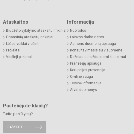
Ataskaitos
Informacija
Biudžeto vykdymo ataskaitų rinkiniai
Nuorodos
Finansinių ataskaitų rinkiniai
Laisvos darbo vietos
Lėšos veiklai viešinti
Asmens duomenų apsauga
Projektai
Konsultavimasis su visuomene
Viešieji pirkimai
Dažniausiai užduodami klausimai
Pranešėjų apsauga
Korupcijos prevencija
Civilinė sauga
Teisinė informacija
Atviri duomenys
Pastebėjote klaidų?
Turite pasiūlymų?
RAŠYKITE