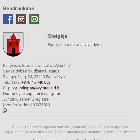
Bendraukime
Steigėja
Panevėžio miesto savivaldybė
Panevėžio lopšelis-darželis „Vyturėlis“
Savivaldybės biudžetinė įstaiga
Žvaigždžių g. 24, 37113 Panevėžys
Tel./ faks.
+370 45 440 663
El. p.
vyturelispan@vyturelisid.lt
Duomenys kaupiami ir saugomi
Juridinių asmenų registre
Įmonės kodas 190375823
© 2025. Panevėžio lopšelis-darželis „Vyturėlis“. Visos teisės saugomos.
Kopijuoti turinį be raštiško įstaigos administracijos sutikimo griežtai draudžiama.