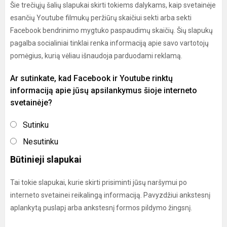
Šie trečiųjų šalių slapukai skirti tokiems dalykams, kaip svetainėje
esančių Youtube filmukų peržiūrų skaičiui sekti arba sekti
Facebook bendrinimo mygtuko paspaudimų skaičių. Šių slapukų
pagalba socialiniai tinklai renka informaciją apie savo vartotojų
pomėgius, kurią vėliau išnaudoja parduodami reklamą.
Ar sutinkate, kad Facebook ir Youtube rinktų
informaciją apie jūsų apsilankymus šioje interneto
svetainėje?
Sutinku
Nesutinku
Būtinieji slapukai
Tai tokie slapukai, kurie skirti prisiminti jūsų naršymui po
interneto svetainei reikalingą informaciją. Pavyzdžiui ankstesnį
aplankytą puslapį arba ankstesnį formos pildymo žingsnį.