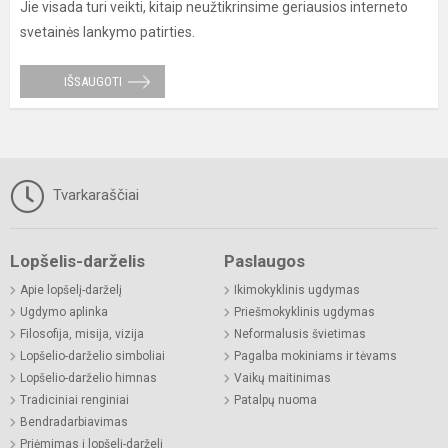
Jie visada turi veikti, kitaip neužtikrinsime geriausios interneto
svetainės lankymo patirties.
IŠSAUGOTI
Tvarkaraščiai
Lopšelis-darželis
Paslaugos
Apie lopšelį-darželį
Ikimokyklinis ugdymas
Ugdymo aplinka
Priešmokyklinis ugdymas
Filosofija, misija, vizija
Neformalusis švietimas
Lopšelio-darželio simboliai
Pagalba mokiniams ir tėvams
Lopšelio-darželio himnas
Vaikų maitinimas
Tradiciniai renginiai
Patalpų nuoma
Bendradarbiavimas
Priėmimas į lopšelį-darželį