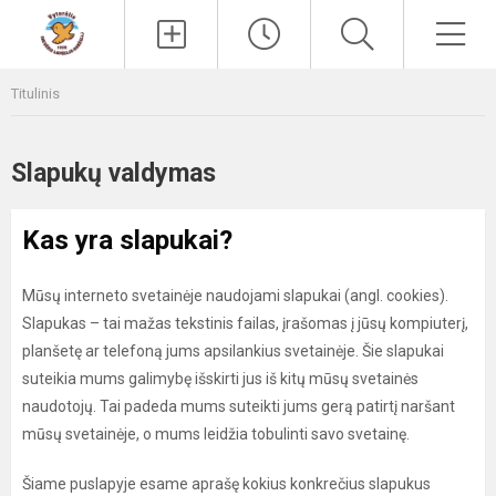
Paieška
Men
Titulinis
Slapukų valdymas
Kas yra slapukai?
Mūsų interneto svetainėje naudojami slapukai (angl. cookies).
Slapukas – tai mažas tekstinis failas, įrašomas į jūsų kompiuterį,
planšetę ar telefoną jums apsilankius svetainėje. Šie slapukai
suteikia mums galimybę išskirti jus iš kitų mūsų svetainės
naudotojų. Tai padeda mums suteikti jums gerą patirtį naršant
mūsų svetainėje, o mums leidžia tobulinti savo svetainę.
Šiame puslapyje esame aprašę kokius konkrečius slapukus