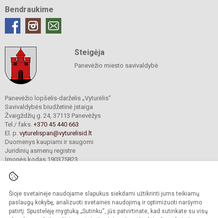
Bendraukime
Steigėja
Panevėžio miesto savivaldybė
Panevėžio lopšelis-darželis „Vyturėlis“
Savivaldybės biudžetinė įstaiga
Žvaigždžių g. 24, 37113 Panevėžys
Tel./ faks.
+370 45 440 663
El. p.
vyturelispan@vyturelisid.lt
Duomenys kaupiami ir saugomi
Juridinių asmenų registre
Įmonės kodas 190375823
Šioje svetainėje naudojame slapukus siekdami užtikrinti jums teikiamų
© 2025. Panevėžio lopšelis-darželis „Vyturėlis“. Visos teisės saugomos.
Kopijuoti turinį be raštiško įstaigos administracijos sutikimo griežtai draudžiama.
paslaugų kokybę, analizuoti svetainės naudojimą ir optimizuoti naršymo
patirtį. Spustelėję mygtuką „Sutinku“, jūs patvirtinate, kad sutinkate su visų
Prieinamumo paraiška
Slapukų valdymas