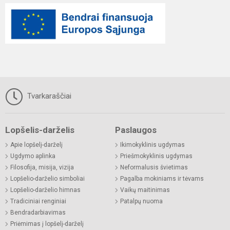
Tvarkaraščiai
Lopšelis-darželis
Paslaugos
Apie lopšelį-darželį
Ikimokyklinis ugdymas
Ugdymo aplinka
Priešmokyklinis ugdymas
Filosofija, misija, vizija
Neformalusis švietimas
Lopšelio-darželio simboliai
Pagalba mokiniams ir tėvams
Lopšelio-darželio himnas
Vaikų maitinimas
Tradiciniai renginiai
Patalpų nuoma
Bendradarbiavimas
Priėmimas į lopšelį-darželį