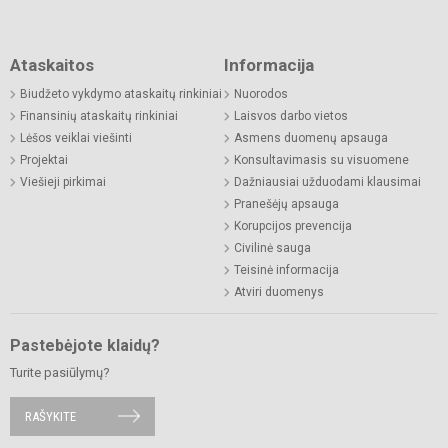
Ataskaitos
Informacija
Biudžeto vykdymo ataskaitų rinkiniai
Nuorodos
Finansinių ataskaitų rinkiniai
Laisvos darbo vietos
Lėšos veiklai viešinti
Asmens duomenų apsauga
Projektai
Konsultavimasis su visuomene
Viešieji pirkimai
Dažniausiai užduodami klausimai
Pranešėjų apsauga
Korupcijos prevencija
Civilinė sauga
Teisinė informacija
Atviri duomenys
Pastebėjote klaidų?
Turite pasiūlymų?
RAŠYKITE